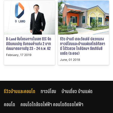
D-Land จับโครงการในเขต EEC จัด
รีวิว บ้านดี เดอะวัลเล่ย์ ปลวกแดง
มินิแคมเปญ รับทองคำแท่ง 2 บาท
ทาวน์โฮมและบ้านแฝดสไตล์ทัสคา
ก่อนมาตรการรัฐ 23 – 24 ก.พ. 62
นี ได้วิวสวย ใกล้นิคมฯ อีสเทิร์นซี
บอร์ด (ระยอง)
February, 17 2019
June, 01 2018
รีวิวบ้านและคอนโด
ทาวน์โฮม
บ้านเดี่ยว บ้านแฝด
คอนโด
คอนโดใกล้รถไฟฟ้า คอนโดติดรถไฟฟ้า