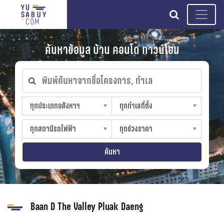
search
ค้นหาข้อมูล บ้าน คอนโด ทาวน์โฮม
พิมพ์ค้นหาจากชื่อโครงการ, ทำเล
ทุกประเภทอสังหาฯ
ทุกทำเลที่ตั้ง
ทุกประเภทอสังหาฯ
ทุกทำเลที่ตั้ง
sproperty
slocation
ทุกสถานีรถไฟฟ้า
ทุกช่วงราคา
ทุกสถานีรถไฟฟ้า
ทุกช่วงราคา
strain-station
sprice
ค้นหา
Baan D The Valley Pluak Daeng