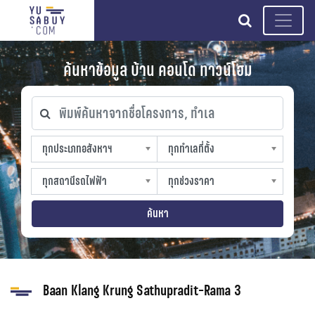
search
ค้นหาข้อมูล บ้าน คอนโด ทาวน์โฮม
พิมพ์ค้นหาจากชื่อโครงการ, ทำเล
ทุกประเภทอสังหาฯ
ทุกทำเลที่ตั้ง
ทุกประเภทอสังหาฯ
ทุกทำเลที่ตั้ง
sproperty
slocation
ทุกสถานีรถไฟฟ้า
ทุกช่วงราคา
ทุกสถานีรถไฟฟ้า
ทุกช่วงราคา
strain-station
sprice
ค้นหา
Baan Klang Krung Sathupradit-Rama 3