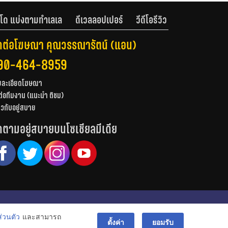
โด แบ่งตามทำเลเล
ดีเวลลอปเปอร์
วีดีโอรีวิว
ดต่อโฆษณา คุณวรรณารัตน์ (แอน)
90-464-8959
ยละเอียดโฆษณา
ต่อทีมงาน (แนะนำ ติชม)
่ยวกับอยู่สบาย
ดตามอยู่สบายบนโซเชียลมีเดีย
© สงวนลิขสิทธิ์ 2556-2564
่วนตัว
และสามารถ
bac
ตั้งค่า
ยอมรับ