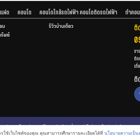
านแฝด
คอนโด
คอนโดใกล้รถไฟฟ้า คอนโดติดรถไฟฟ้า
ทำคอน
ติ
ียม
รีวิวบ้านเดี่ยว
ทรัพย์
0
รา
ติด
เกี
ติ
ก
รีวิวคอนโด
รีวิวทาวน์โฮม
รีวิวบ้านเดี่ยว
วีดีโอรีวิว
ไอเดียแต่งบ้าน
การใช้เว็บไซต์ของคุณ คุณสามารถศึกษารายละเอียดได้ที่
นโยบายความเป็นส
งหาริมทรัพย์
โปรโมชั่นบ้านและคอนโด
โครงการน่าสนใจ