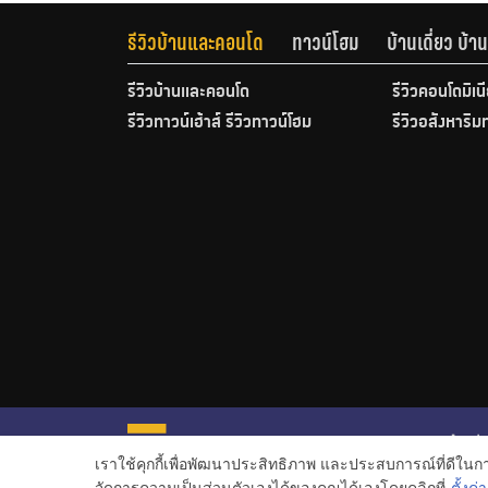
รีวิวบ้านและคอนโด
ทาวน์โฮม
บ้านเดี่ยว บ้
รีวิวบ้านและคอนโด
รีวิวคอนโดมิเน
รีวิวทาวน์เฮ้าส์ รีวิวทาวน์โฮม
รีวิวอสังหาริม
หน้าหลั
เราใช้คุกกี้เพื่อพัฒนาประสิทธิภาพ และประสบการณ์ที่ดีใน
ข่าวอสั
จัดการความเป็นส่วนตัวเองได้ของคุณได้เองโดยคลิกที่
ตั้งค่า