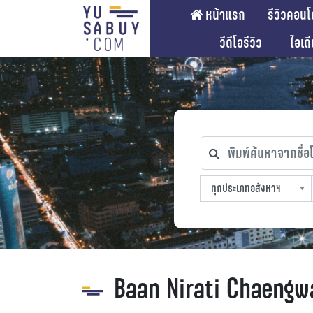
หน้าแรก
รีวิวคอนโ
วีดีโอรีวิว
ไอเด
พิมพ์ค้นหาจากชื่อโคร
ทุกประเภทอสังหาฯ
ทุกทำเลที่ตั้ง
ทุกสถานีรถไฟฟ้า
ทุกช่วงราคา
ทุกประเภทอสังหาฯ
sproperty
Baan Nirati Chaeng