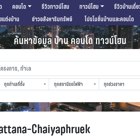
ด
คอนโด
รีวิวทาวน์โฮม
ทาวน์โฮม
รีวิวบ้านเดี่ย
ียแต่งบ้าน
ข่าวอสังหาริมทรัพย์
โปรโมชั่นบ้านและคอนโด
ค้นหาข้อมูล บ้าน คอนโด ทาวน์โฮม
งการ, ทำเล
ทุกทำเลที่ตั้ง
ทุกสถานีรถไฟฟ้า
ทุกช่วงราคา
slocation
strain-station
sprice
wattana-Chaiyaphruek