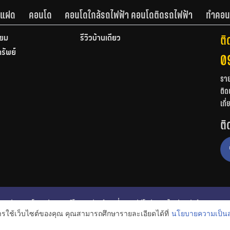
านแฝด
คอนโด
คอนโดใกล้รถไฟฟ้า คอนโดติดรถไฟฟ้า
ทำคอน
ติ
ียม
รีวิวบ้านเดี่ยว
ทรัพย์
0
รา
ติด
เกี
ติ
ก
รีวิวคอนโด
รีวิวทาวน์โฮม
รีวิวบ้านเดี่ยว
วีดีโอรีวิว
ไอเดียแต่งบ้าน
การใช้เว็บไซต์ของคุณ คุณสามารถศึกษารายละเอียดได้ที่
นโยบายความเป็นส
งหาริมทรัพย์
โปรโมชั่นบ้านและคอนโด
โครงการน่าสนใจ