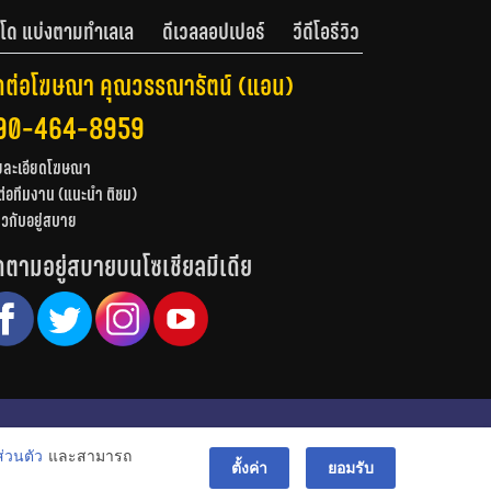
โด แบ่งตามทำเลเล
ดีเวลลอปเปอร์
วีดีโอรีวิว
ดต่อโฆษณา คุณวรรณารัตน์ (แอน)
90-464-8959
ยละเอียดโฆษณา
ต่อทีมงาน (แนะนำ ติชม)
่ยวกับอยู่สบาย
ดตามอยู่สบายบนโซเชียลมีเดีย
© สงวนลิขสิทธิ์ 2556-2564
่วนตัว
และสามารถ
bac
ตั้งค่า
ยอมรับ