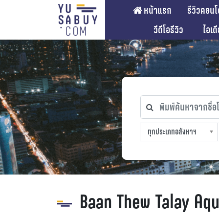
หน้าแรก
รีวิวคอนโ
วีดีโอรีวิว
ไอเด
พิมพ์ค้นหาจากชื่อโคร
ทุกประเภทอสังหาฯ
ทุกทำเลที่ตั้ง
ทุกสถานีรถไฟฟ้า
ทุกช่วงราคา
ทุกประเภทอสังหาฯ
sproperty
Baan Thew Talay Aq