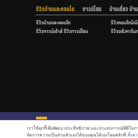
รีวิวบ้านและคอนโด
ทาวน์โฮม
บ้านเดี่ยว บ้
รีวิวบ้านและคอนโด
รีวิวคอนโดมิเน
รีวิวทาวน์เฮ้าส์ รีวิวทาวน์โฮม
รีวิวอสังหาริม
หน้าหลั
เราใช้คุกกี้เพื่อพัฒนาประสิทธิภาพ และประสบการณ์ที่ดีใน
ข่าวอสั
จัดการความเป็นส่วนตัวเองได้ของคุณได้เองโดยคลิกที่
ตั้งค่า