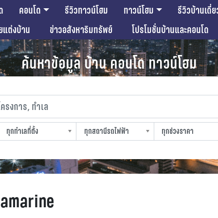
ด
คอนโด
รีวิวทาวน์โฮม
ทาวน์โฮม
รีวิวบ้านเดี่ย
ียแต่งบ้าน
ข่าวอสังหาริมทรัพย์
โปรโมชั่นบ้านและคอนโด
ค้นหาข้อมูล บ้าน คอนโด ทาวน์โฮม
งการ, ทำเล
ทุกทำเลที่ตั้ง
ทุกสถานีรถไฟฟ้า
ทุกช่วงราคา
slocation
strain-station
sprice
uamarine