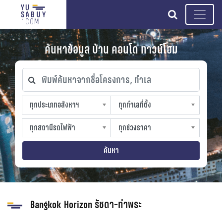
search
ค้นหาข้อมูล บ้าน คอนโด ทาวน์โฮม
พิมพ์ค้นหาจากชื่อโครงการ, ทำเล
ทุกประเภทอสังหาฯ
ทุกทำเลที่ตั้ง
ทุกประเภทอสังหาฯ
ทุกทำเลที่ตั้ง
sproperty
slocation
ทุกสถานีรถไฟฟ้า
ทุกช่วงราคา
ทุกสถานีรถไฟฟ้า
ทุกช่วงราคา
strain-station
sprice
ค้นหา
Bangkok Horizon รัชดา-ท่าพระ