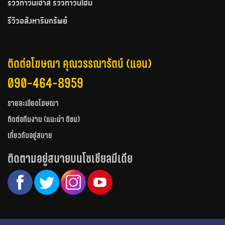
รีวิวทาวน์เฮ้าส์ รีวิวทาวน์โฮม
รีวิวอสังหาริมทรัพย์
ติดต่อโฆษณา คุณวรรณารัตน์ (แอน)
090-464-8959
รายละเอียดโฆษณา
ติดต่อทีมงาน (แนะนำ ติชม)
เกี่ยวกับอยู่สบาย
ติดตามอยู่สบายบนโซเชียลมีเดีย