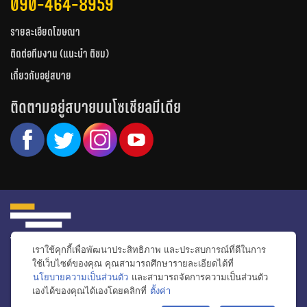
090-464-8959
รายละเอียดโฆษณา
ติดต่อทีมงาน (แนะนำ ติชม)
เกี่ยวกับอยู่สบาย
ติดตามอยู่สบายบนโซเชียลมีเดีย
เราใช้คุกกี้เพื่อพัฒนาประสิทธิภาพ และประสบการณ์ที่ดีในการ
หน้าหลัก
รีวิวคอนโด
รีวิวทาวน์โฮม
รีวิวบ้านเดี่ยว
วีดีโอรีวิว
ใช้เว็บไซต์ของคุณ คุณสามารถศึกษารายละเอียดได้ที่
นโยบายความเป็นส่วนตัว
และสามารถจัดการความเป็นส่วนตัว
ไอเดียแต่งบ้าน
ข่าวอสังหาริมทรัพย์
โปรโมชั่นบ้านและคอนโด
เองได้ของคุณได้เองโดยคลิกที่
ตั้งค่า