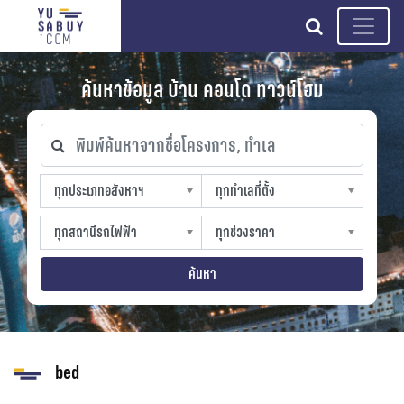
search
ค้นหาข้อมูล บ้าน คอนโด ทาวน์โฮม
พิมพ์ค้นหาจากชื่อโครงการ, ทำเล
ทุกประเภทอสังหาฯ
ทุกทำเลที่ตั้ง
ทุกประเภทอสังหาฯ
ทุกทำเลที่ตั้ง
sproperty
slocation
ทุกสถานีรถไฟฟ้า
ทุกช่วงราคา
ทุกสถานีรถไฟฟ้า
ทุกช่วงราคา
strain-station
sprice
ค้นหา
bed