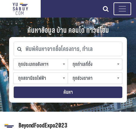
search
ค้นหาข้อมูล บ้าน คอนโด ทาวน์โฮม
พิมพ์ค้นหาจากชื่อโครงการ, ทำเล
ทุกประเภทอสังหาฯ
ทุกทำเลที่ตั้ง
ทุกประเภทอสังหาฯ
ทุกทำเลที่ตั้ง
sproperty
slocation
ทุกสถานีรถไฟฟ้า
ทุกช่วงราคา
ทุกสถานีรถไฟฟ้า
ทุกช่วงราคา
strain-station
sprice
ค้นหา
BeyondFoodExpo2023