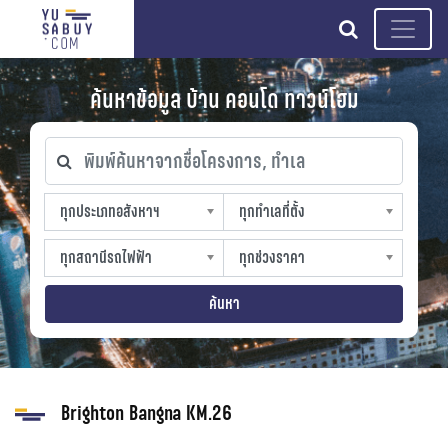
search
ค้นหาข้อมูล บ้าน คอนโด ทาวน์โฮม
พิมพ์ค้นหาจากชื่อโครงการ, ทำเล
ทุกประเภทอสังหาฯ
ทุกทำเลที่ตั้ง
ทุกประเภทอสังหาฯ
ทุกทำเลที่ตั้ง
sproperty
slocation
ทุกสถานีรถไฟฟ้า
ทุกช่วงราคา
ทุกสถานีรถไฟฟ้า
ทุกช่วงราคา
strain-station
sprice
ค้นหา
Brighton Bangna KM.26