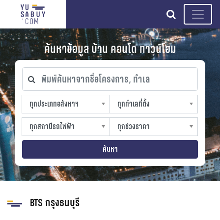
search
ค้นหาข้อมูล บ้าน คอนโด ทาวน์โฮม
พิมพ์ค้นหาจากชื่อโครงการ, ทำเล
ทุกประเภทอสังหาฯ
ทุกทำเลที่ตั้ง
ทุกประเภทอสังหาฯ
ทุกทำเลที่ตั้ง
sproperty
slocation
ทุกสถานีรถไฟฟ้า
ทุกช่วงราคา
ทุกสถานีรถไฟฟ้า
ทุกช่วงราคา
strain-station
sprice
ค้นหา
BTS กรุงธนบุรี