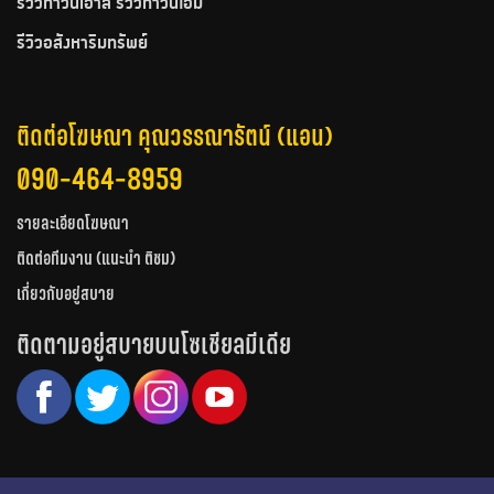
รีวิวทาวน์เฮ้าส์ รีวิวทาวน์โฮม
รีวิวอสังหาริมทรัพย์
ติดต่อโฆษณา คุณวรรณารัตน์ (แอน)
090-464-8959
รายละเอียดโฆษณา
ติดต่อทีมงาน (แนะนำ ติชม)
เกี่ยวกับอยู่สบาย
ติดตามอยู่สบายบนโซเชียลมีเดีย