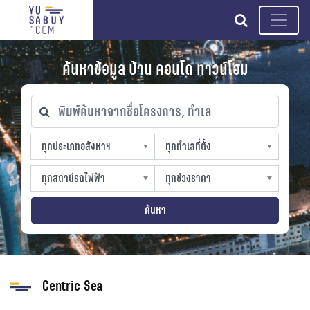
search
ค้นหาข้อมูล บ้าน คอนโด ทาวน์โฮม
พิมพ์ค้นหาจากชื่อโครงการ, ทำเล
ทุกประเภทอสังหาฯ
ทุกทำเลที่ตั้ง
ทุกประเภทอสังหาฯ
ทุกทำเลที่ตั้ง
sproperty
slocation
ทุกสถานีรถไฟฟ้า
ทุกช่วงราคา
ทุกสถานีรถไฟฟ้า
ทุกช่วงราคา
strain-station
sprice
ค้นหา
Centric Sea