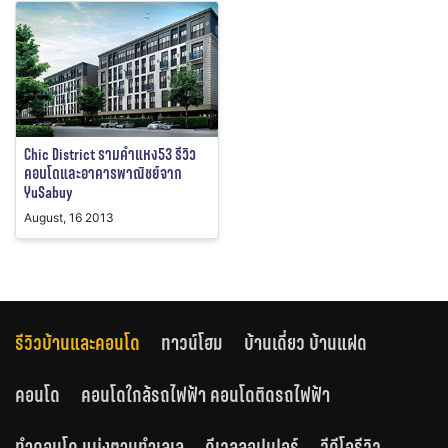
Chic District รามคำแหง53 รีวิว
คอนโดและอาคารพาณิชย์จาก
YuSabuy
August, 16 2013
รีวิวบ้านและคอนโด
ทาวน์โฮม
บ้านเดี่ยว บ้านแฝด
คอนโด
คอนโดใกล้รถไฟฟ้า คอนโดติดรถไฟฟ้า
ทำคอนโด แบ่งตามทำเลเล
ดีเวลลอปเปอร์
วีดีโอรีวิว