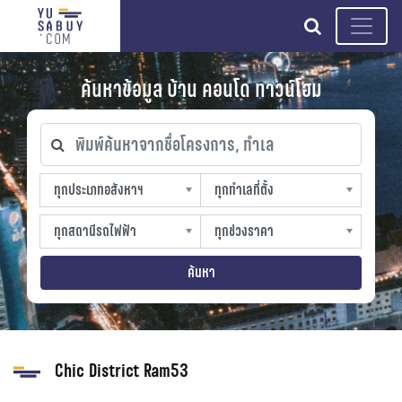
search
ค้นหาข้อมูล บ้าน คอนโด ทาวน์โฮม
พิมพ์ค้นหาจากชื่อโครงการ, ทำเล
ทุกประเภทอสังหาฯ
ทุกทำเลที่ตั้ง
ทุกประเภทอสังหาฯ
ทุกทำเลที่ตั้ง
sproperty
slocation
ทุกสถานีรถไฟฟ้า
ทุกช่วงราคา
ทุกสถานีรถไฟฟ้า
ทุกช่วงราคา
strain-station
sprice
ค้นหา
Chic District Ram53