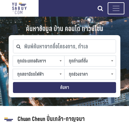
search
ค้นหาข้อมูล บ้าน คอนโด ทาวน์โฮม
พิมพ์ค้นหาจากชื่อโครงการ, ทำเล
ทุกประเภทอสังหาฯ
ทุกทำเลที่ตั้ง
ทุกประเภทอสังหาฯ
ทุกทำเลที่ตั้ง
sproperty
slocation
ทุกสถานีรถไฟฟ้า
ทุกช่วงราคา
ทุกสถานีรถไฟฟ้า
ทุกช่วงราคา
strain-station
sprice
ค้นหา
Chuan Cheun ปิ่นเกล้า-กาญจนา