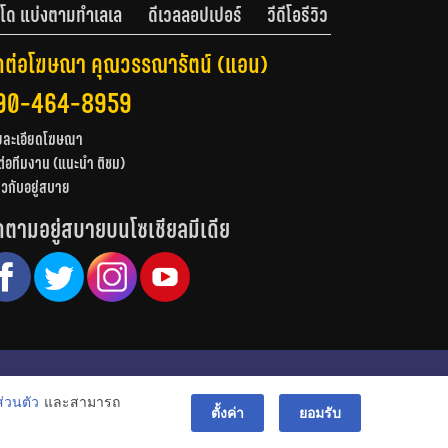
โด แบ่งตามทำเลเล
ดีเวลลอปเปอร์
วีดีโอรีวิว
ดต่อโฆษณา คุณวรรณารัตน์ (แอน)
90-464-8959
ยละเอียดโฆษณา
ต่อทีมงาน (แนะนำ ติชม)
่ยวกับอยู่สบาย
ดตามอยู่สบายบนโซเชียลมีเดีย
© สงวนลิขสิทธิ์ 2556-2564
่วนตัว
และสามารถ
bac
ตั้งค่า
ยอมรับ