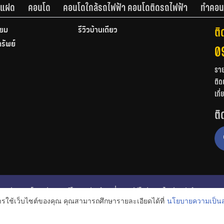
านแฝด
คอนโด
คอนโดใกล้รถไฟฟ้า คอนโดติดรถไฟฟ้า
ทำคอน
ติ
ียม
รีวิวบ้านเดี่ยว
ทรัพย์
0
รา
ติด
เกี
ติ
ก
รีวิวคอนโด
รีวิวทาวน์โฮม
รีวิวบ้านเดี่ยว
วีดีโอรีวิว
ไอเดียแต่งบ้าน
การใช้เว็บไซต์ของคุณ คุณสามารถศึกษารายละเอียดได้ที่
นโยบายความเป็นส
งหาริมทรัพย์
โปรโมชั่นบ้านและคอนโด
โครงการน่าสนใจ