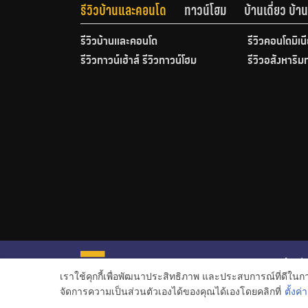
รีวิวบ้านและคอนโด
ทาวน์โฮม
บ้านเดี่ยว บ้
รีวิวบ้านและคอนโด
รีวิวคอนโดมิเน
รีวิวทาวน์เฮ้าส์ รีวิวทาวน์โฮม
รีวิวอสังหาริม
หน้าหลั
เราใช้คุกกี้เพื่อพัฒนาประสิทธิภาพ และประสบการณ์ที่ดีใน
ข่าวอสั
จัดการความเป็นส่วนตัวเองได้ของคุณได้เองโดยคลิกที่
ตั้งค่า