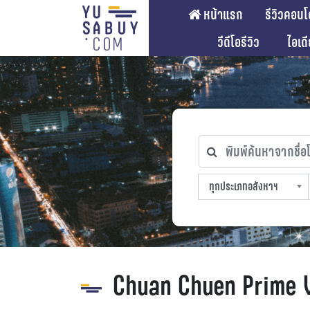
หน้าแรก
รีวิวคอนโ
วีดีโอรีวิว
ไอเด
พิมพ์ค้นหาจากชื่อโคร
ทุกประเภทอสังหาฯ
ทุกทำเลที่ตั้ง
ทุกสถานีรถไฟฟ้า
ทุกช่วงราคา
ทุกประเภทอสังหาฯ
sproperty
Chuan Chuen Prime V