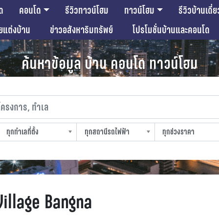
ด
คอนโด
รีวิวทาวน์โฮม
ทาวน์โฮม
รีวิวบ้านเดี่ย
ียแต่งบ้าน
ข่าวอสังหาริมทรัพย์
โปรโมชั่นบ้านและคอนโด
ค้นหาข้อมูล บ้าน คอนโด ทาวน์โฮม
งการ, ทำเล
ทุกทำเลที่ตั้ง
ทุกสถานีรถไฟฟ้า
ทุกช่วงราคา
slocation
strain-station
sprice
illage Bangna