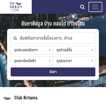
search
ค้นหาข้อมูล บ้าน คอนโด ทาวน์โฮม
พิมพ์ค้นหาจากชื่อโครงการ, ทำเล
ทุกประเภทอสังหาฯ
ทุกทำเลที่ตั้ง
ทุกประเภทอสังหาฯ
ทุกทำเลที่ตั้ง
sproperty
slocation
ทุกสถานีรถไฟฟ้า
ทุกช่วงราคา
ทุกสถานีรถไฟฟ้า
ทุกช่วงราคา
strain-station
sprice
ค้นหา
Club Britania