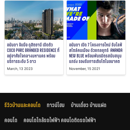
อนันดา จับมือ ดุสิตธานี เปิดตัว
อนันดา เปิด 7 โครงการใหม่ รับไลฟ์
COCO PARC BRANDED RESIDENCE ที่
สไตล์คนเมือง ด้วยกลยุทธ์ ANANDA
อยู่อาศัยใจกลางมหานคร พร้อม
NEW BLUE พร้อมพันธมิตรสนับสนุน
บริการระดับ 5 ดาว
แกร่ง รองรับการเติบโตในอนาคต
March, 13 2023
November, 15 2021
รีวิวบ้านและคอนโด
ทาวน์โฮม
บ้านเดี่ยว บ้านแฝด
คอนโด
คอนโดใกล้รถไฟฟ้า คอนโดติดรถไฟฟ้า