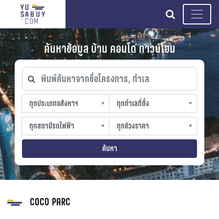
search
ค้นหาข้อมูล บ้าน คอนโด ทาวน์โฮม
พิมพ์ค้นหาจากชื่อโครงการ, ทำเล
ทุกประเภทอสังหาฯ
ทุกทำเลที่ตั้ง
ทุกประเภทอสังหาฯ
ทุกทำเลที่ตั้ง
sproperty
slocation
ทุกสถานีรถไฟฟ้า
ทุกช่วงราคา
ทุกสถานีรถไฟฟ้า
ทุกช่วงราคา
strain-station
sprice
ค้นหา
COCO PARC