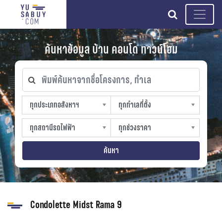
search
ค้นหาข้อมูล บ้าน คอนโด ทาวน์โฮม
พิมพ์ค้นหาจากชื่อโครงการ, ทำเล
ทุกประเภทอสังหาฯ
ทุกทำเลที่ตั้ง
ทุกประเภทอสังหาฯ
ทุกทำเลที่ตั้ง
sproperty
slocation
ทุกสถานีรถไฟฟ้า
ทุกช่วงราคา
ทุกสถานีรถไฟฟ้า
ทุกช่วงราคา
strain-station
sprice
ค้นหา
Condolette Midst Rama 9