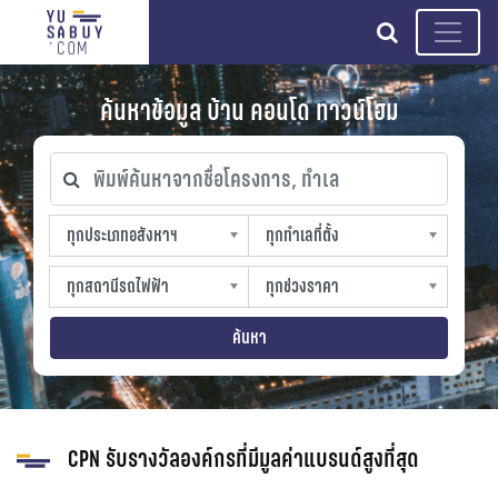
search
ค้นหาข้อมูล บ้าน คอนโด ทาวน์โฮม
พิมพ์ค้นหาจากชื่อโครงการ, ทำเล
ทุกประเภทอสังหาฯ
ทุกทำเลที่ตั้ง
ทุกประเภทอสังหาฯ
ทุกทำเลที่ตั้ง
sproperty
slocation
ทุกสถานีรถไฟฟ้า
ทุกช่วงราคา
ทุกสถานีรถไฟฟ้า
ทุกช่วงราคา
strain-station
sprice
ค้นหา
CPN รับรางวัลองค์กรที่มีมูลค่าแบรนด์สูงที่สุด