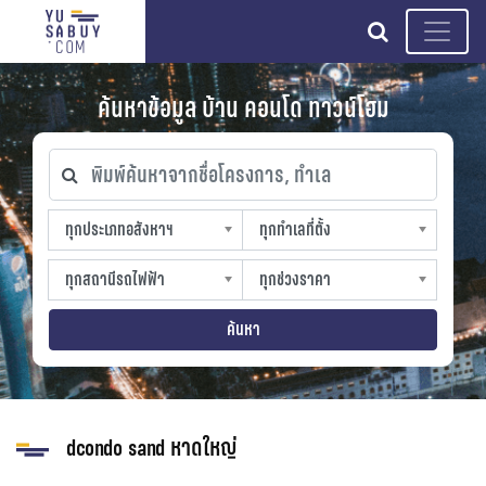
search
ค้นหาข้อมูล บ้าน คอนโด ทาวน์โฮม
พิมพ์ค้นหาจากชื่อโครงการ, ทำเล
ทุกประเภทอสังหาฯ
ทุกทำเลที่ตั้ง
ทุกประเภทอสังหาฯ
ทุกทำเลที่ตั้ง
sproperty
slocation
ทุกสถานีรถไฟฟ้า
ทุกช่วงราคา
ทุกสถานีรถไฟฟ้า
ทุกช่วงราคา
strain-station
sprice
ค้นหา
dcondo sand หาดใหญ่