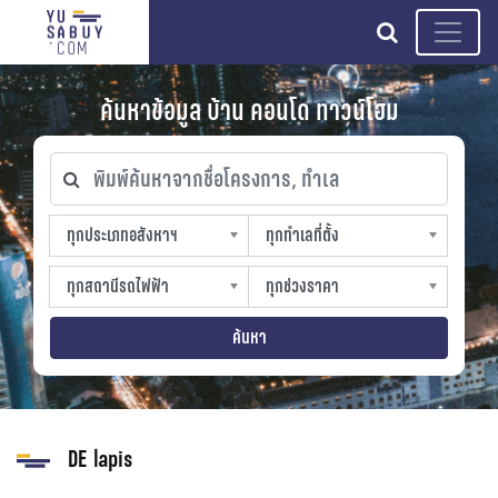
search
ค้นหาข้อมูล บ้าน คอนโด ทาวน์โฮม
พิมพ์ค้นหาจากชื่อโครงการ, ทำเล
ทุกประเภทอสังหาฯ
ทุกทำเลที่ตั้ง
ทุกประเภทอสังหาฯ
ทุกทำเลที่ตั้ง
sproperty
slocation
ทุกสถานีรถไฟฟ้า
ทุกช่วงราคา
ทุกสถานีรถไฟฟ้า
ทุกช่วงราคา
strain-station
sprice
ค้นหา
DE lapis