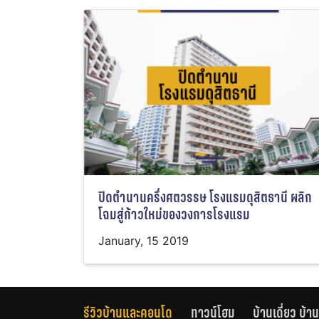
ปิดตำนานครึ่งศตวรรษ โรงแรมดุสิตธานี ผลิก
โฉมสู่ก้าวใหม่ของวงการโรงแรม
January, 15 2019
รีวิวบ้านและคอนโด
ทาวน์โฮม
บ้านเดี่ยว บ้