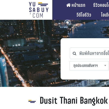
หน้าแรก
รีวิวคอนโ
วีดีโอรีวิว
ไอเด
พิมพ์ค้นหาจากชื่อโคร
ทุกประเภทอสังหาฯ
ทุกทำเลที่ตั้ง
ทุกสถานีรถไฟฟ้า
ทุกช่วงราคา
ทุกประเภทอสังหาฯ
sproperty
Dusit Thani Bangkok