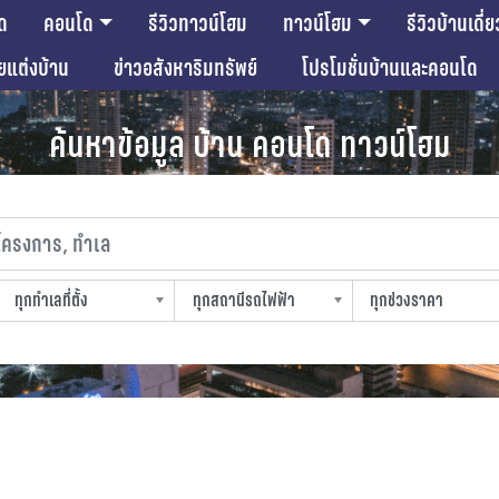
ด
คอนโด
รีวิวทาวน์โฮม
ทาวน์โฮม
รีวิวบ้านเดี่ย
ียแต่งบ้าน
ข่าวอสังหาริมทรัพย์
โปรโมชั่นบ้านและคอนโด
ค้นหาข้อมูล บ้าน คอนโด ทาวน์โฮม
งการ, ทำเล
ทุกทำเลที่ตั้ง
ทุกสถานีรถไฟฟ้า
ทุกช่วงราคา
slocation
strain-station
sprice