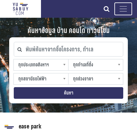
search
ค้นหาข้อมูล บ้าน คอนโด ทาวน์โฮม
พิมพ์ค้นหาจากชื่อโครงการ, ทำเล
ทุกประเภทอสังหาฯ
ทุกทำเลที่ตั้ง
ทุกประเภทอสังหาฯ
ทุกทำเลที่ตั้ง
sproperty
slocation
ทุกสถานีรถไฟฟ้า
ทุกช่วงราคา
ทุกสถานีรถไฟฟ้า
ทุกช่วงราคา
strain-station
sprice
ค้นหา
ease park