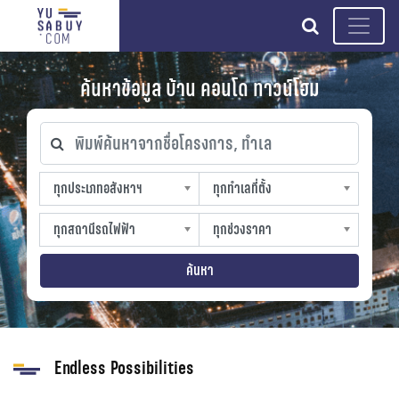
search
ค้นหาข้อมูล บ้าน คอนโด ทาวน์โฮม
พิมพ์ค้นหาจากชื่อโครงการ, ทำเล
ทุกประเภทอสังหาฯ
ทุกทำเลที่ตั้ง
ทุกประเภทอสังหาฯ
ทุกทำเลที่ตั้ง
sproperty
slocation
ทุกสถานีรถไฟฟ้า
ทุกช่วงราคา
ทุกสถานีรถไฟฟ้า
ทุกช่วงราคา
strain-station
sprice
ค้นหา
Endless Possibilities