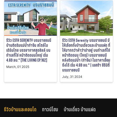
รีวิว ESTA SERENITY บรมราชชนนี
รีวิว ESTA Serenity บรมราชชนนี มี
บ้านติดริมแม่น้ำท่าจีน สไตล์โม
ให้เลือกทั้งบ้านเดี่ยวและบ้านแฝด ที่
เดิร์นไทย บรรยากาศสุดชิลล์ บน
ให้มากกว่าคำว่าน่าอยู่ บนทำเลที่ใช่
ทำเลที่ใช่ หน้าติดถนนใหญ่ เริ่ม
หน้าติดถนน (ใหญ่) บรมราชชนนี
4.69 ลบ.* [THE LIVING EP.162]
หลังติดแม่น้ำ (ท่าจีน) ในราคาเอื้อม
ถึงได้ เริ่ม 4.69 ลบ.* | เอสต้า ซีรีนิตี้
March, 01 2025
บรมราชชนนี
July, 31 2024
รีวิวบ้านและคอนโด
ทาวน์โฮม
บ้านเดี่ยว บ้านแฝด