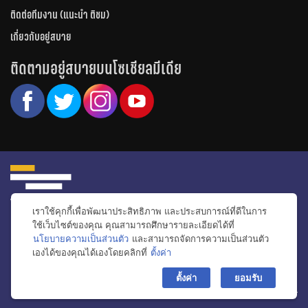
ติดต่อทีมงาน (แนะนำ ติชม)
เกี่ยวกับอยู่สบาย
ติดตามอยู่สบายบนโซเชียลมีเดีย
เราใช้คุกกี้เพื่อพัฒนาประสิทธิภาพ และประสบการณ์ที่ดีในการ
หน้าหลัก
รีวิวคอนโด
รีวิวทาวน์โฮม
รีวิวบ้านเดี่ยว
วีดีโอรีวิว
ใช้เว็บไซต์ของคุณ คุณสามารถศึกษารายละเอียดได้ที่
นโยบายความเป็นส่วนตัว
และสามารถจัดการความเป็นส่วนตัว
ไอเดียแต่งบ้าน
ข่าวอสังหาริมทรัพย์
โปรโมชั่นบ้านและคอนโด
เองได้ของคุณได้เองโดยคลิกที่
ตั้งค่า
โครงการน่าสนใจ
bac
ตั้งค่า
ยอมรับ
© สงวนลิขสิทธิ์ 2556-2564