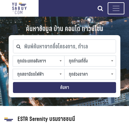
search
ค้นหาข้อมูล บ้าน คอนโด ทาวน์โฮม
พิมพ์ค้นหาจากชื่อโครงการ, ทำเล
ทุกประเภทอสังหาฯ
ทุกทำเลที่ตั้ง
ทุกประเภทอสังหาฯ
ทุกทำเลที่ตั้ง
sproperty
slocation
ทุกสถานีรถไฟฟ้า
ทุกช่วงราคา
ทุกสถานีรถไฟฟ้า
ทุกช่วงราคา
strain-station
sprice
ค้นหา
ESTA Serenity บรมราชชนนี