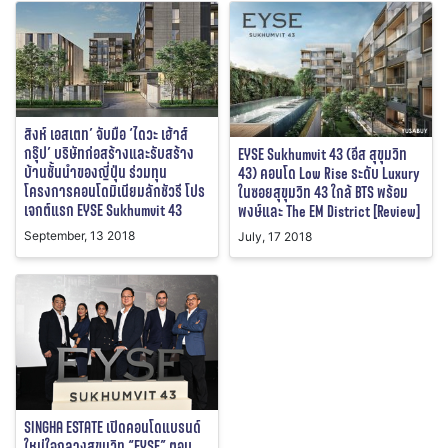
สิงห์ เอสเตท’ จับมือ ‘ไดวะ เฮ้าส์
กรุ๊ป’ บริษัทก่อสร้างและรับสร้าง
EYSE Sukhumvit 43 (อีส สุขุมวิท
บ้านชั้นนำของญี่ปุ่น ร่วมทุน
43) คอนโด Low Rise ระดับ Luxury
โครงการคอนโดมิเนียมลักชัวรี โปร
ในซอยสุขุมวิท 43 ใกล้ BTS พร้อม
เจกต์แรก EYSE Sukhumvit 43
พงษ์และ The EM District [Review]
September, 13 2018
July, 17 2018
SINGHA ESTATE เปิดคอนโดแบรนด์
ใหม่ใจกลางสุขุมวิท “EYSE” ตอบ