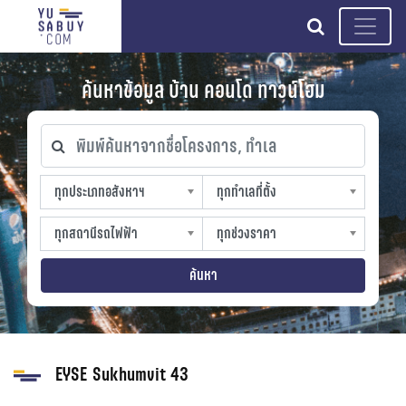
search
ค้นหาข้อมูล บ้าน คอนโด ทาวน์โฮม
พิมพ์ค้นหาจากชื่อโครงการ, ทำเล
ทุกประเภทอสังหาฯ
ทุกทำเลที่ตั้ง
ทุกประเภทอสังหาฯ
ทุกทำเลที่ตั้ง
sproperty
slocation
ทุกสถานีรถไฟฟ้า
ทุกช่วงราคา
ทุกสถานีรถไฟฟ้า
ทุกช่วงราคา
strain-station
sprice
ค้นหา
EYSE Sukhumvit 43