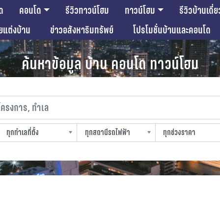
ด
คอนโด
รีวิวทาวน์โฮม
ทาวน์โฮม
รีวิวบ้านเดี่ย
ียแต่งบ้าน
ข่าวอสังหาริมทรัพย์
โปรโมชั่นบ้านและคอนโด
ค้นหาข้อมูล บ้าน คอนโด ทาวน์โฮม
งการ, ทำเล
ทุกทำเลที่ตั้ง
ทุกสถานีรถไฟฟ้า
ทุกช่วงราคา
slocation
strain-station
sprice