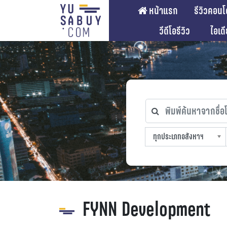
หน้าแรก
รีวิวคอนโ
วีดีโอรีวิว
ไอเด
พิมพ์ค้นหาจากชื่อโคร
ทุกประเภทอสังหาฯ
ทุกทำเลที่ตั้ง
ทุกสถานีรถไฟฟ้า
ทุกช่วงราคา
ทุกประเภทอสังหาฯ
sproperty
FYNN Development