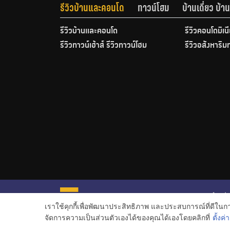
รีวิวบ้านและคอนโด
ทาวน์โฮม
บ้านเดี่ยว บ้
รีวิวบ้านและคอนโด
รีวิวคอนโดมิเน
รีวิวทาวน์เฮ้าส์ รีวิวทาวน์โฮม
รีวิวอสังหาริม
หน้าหลั
เราใช้คุกกี้เพื่อพัฒนาประสิทธิภาพ และประสบการณ์ที่ดีใน
ข่าวอสั
จัดการความเป็นส่วนตัวเองได้ของคุณได้เองโดยคลิกที่
ตั้งค่า