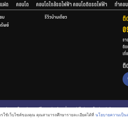
านแฝด
คอนโด
คอนโดใกล้รถไฟฟ้า คอนโดติดรถไฟฟ้า
ทำคอน
ติ
ียม
รีวิวบ้านเดี่ยว
ทรัพย์
0
รา
ติด
เกี
ติ
ก
รีวิวคอนโด
รีวิวทาวน์โฮม
รีวิวบ้านเดี่ยว
วีดีโอรีวิว
ไอเดียแต่งบ้าน
การใช้เว็บไซต์ของคุณ คุณสามารถศึกษารายละเอียดได้ที่
นโยบายความเป็นส
งหาริมทรัพย์
โปรโมชั่นบ้านและคอนโด
โครงการน่าสนใจ