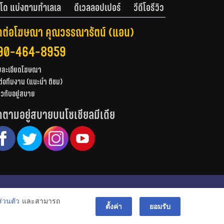
โด แบ่งตามทำเลเล
ดีเวลลอปเปอร์
วีดีโอรีวิว
ดต่อโฆษณา คุณวรรณารัตน์ (แอน)
90-464-8959
ยละเอียดโฆษณา
ต่อทีมงาน (แนะนำ ติชม)
่ยวกับอยู่สบาย
ดตามอยู่สบายบนโซเชียลมีเดีย
© สงวนลิขสิทธิ์ 2556-2564
่วนตัว
และสามารถ
bac
ตั้งค่า
ยอมรับ