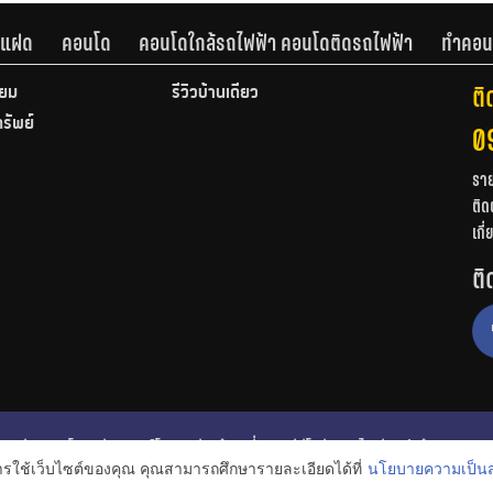
านแฝด
คอนโด
คอนโดใกล้รถไฟฟ้า คอนโดติดรถไฟฟ้า
ทำคอน
ติ
ียม
รีวิวบ้านเดี่ยว
ทรัพย์
0
รา
ติด
เกี
ติ
ก
รีวิวคอนโด
รีวิวทาวน์โฮม
รีวิวบ้านเดี่ยว
วีดีโอรีวิว
ไอเดียแต่งบ้าน
การใช้เว็บไซต์ของคุณ คุณสามารถศึกษารายละเอียดได้ที่
นโยบายความเป็นส
งหาริมทรัพย์
โปรโมชั่นบ้านและคอนโด
โครงการน่าสนใจ