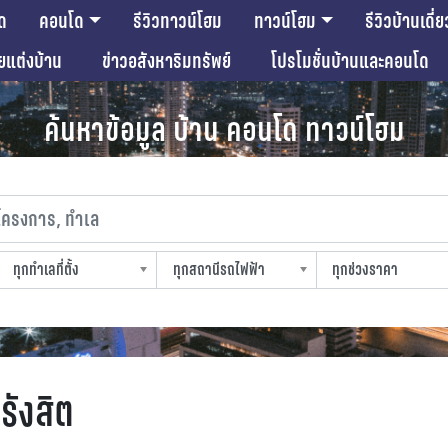
ด
คอนโด
รีวิวทาวน์โฮม
ทาวน์โฮม
รีวิวบ้านเดี่ย
ียแต่งบ้าน
ข่าวอสังหาริมทรัพย์
โปรโมชั่นบ้านและคอนโด
ค้นหาข้อมูล บ้าน คอนโด ทาวน์โฮม
งการ, ทำเล
ทุกทำเลที่ตั้ง
ทุกสถานีรถไฟฟ้า
ทุกช่วงราคา
slocation
strain-station
sprice
รังสิต