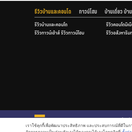
รีวิวบ้านและคอนโด
ทาวน์โฮม
บ้านเดี่ยว บ้
รีวิวบ้านและคอนโด
รีวิวคอนโดมิเน
รีวิวทาวน์เฮ้าส์ รีวิวทาวน์โฮม
รีวิวอสังหาริม
หน้าหลั
เราใช้คุกกี้เพื่อพัฒนาประสิทธิภาพ และประสบการณ์ที่ดีใน
ข่าวอสั
จัดการความเป็นส่วนตัวเองได้ของคุณได้เองโดยคลิกที่
ตั้งค่า