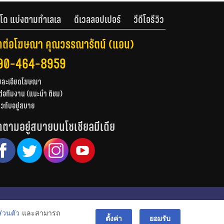
โด แบ่งตามทำเลเล
ดีเวลลอปเปอร์
วีดีโอรีวิว
ดต่อโฆษณา คุณวรรณารัตน์ (แอน)
90-464-8959
ยละเอียดโฆษณา
ต่อทีมงาน (แนะนำ ติชม)
่ยวกับอยู่สบาย
ดตามอยู่สบายบนโซเชียลมีเดีย
© สงวนลิขสิทธิ์ 2556-2564
่วนตัว
และสามารถ
bac
ตั้งค่า
ยอมรับ