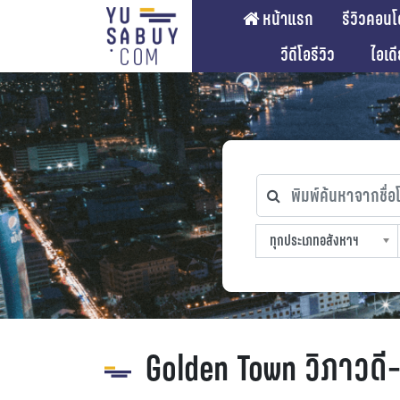
หน้าแรก
รีวิวคอนโ
วีดีโอรีวิว
ไอเด
พิมพ์ค้นหาจากชื่อโคร
ทุกประเภทอสังหาฯ
ทุกทำเลที่ตั้ง
ทุกสถานีรถไฟฟ้า
ทุกช่วงราคา
ทุกประเภทอสังหาฯ
sproperty
Golden Town วิภาวดี-