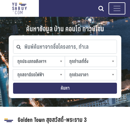
search
ค้นหาข้อมูล บ้าน คอนโด ทาวน์โฮม
พิมพ์ค้นหาจากชื่อโครงการ, ทำเล
ทุกประเภทอสังหาฯ
ทุกทำเลที่ตั้ง
ทุกประเภทอสังหาฯ
ทุกทำเลที่ตั้ง
sproperty
slocation
ทุกสถานีรถไฟฟ้า
ทุกช่วงราคา
ทุกสถานีรถไฟฟ้า
ทุกช่วงราคา
strain-station
sprice
ค้นหา
Golden Town สุขสวัสดิ์-พระราม 3