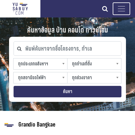
search
ค้นหาข้อมูล บ้าน คอนโด ทาวน์โฮม
พิมพ์ค้นหาจากชื่อโครงการ, ทำเล
ทุกประเภทอสังหาฯ
ทุกทำเลที่ตั้ง
ทุกประเภทอสังหาฯ
ทุกทำเลที่ตั้ง
sproperty
slocation
ทุกสถานีรถไฟฟ้า
ทุกช่วงราคา
ทุกสถานีรถไฟฟ้า
ทุกช่วงราคา
strain-station
sprice
ค้นหา
Grandio Bangkae