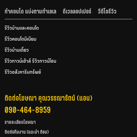
ทำคอนโด แบ่งตามทำเลเล
ดีเวลลอปเปอร์
วีดีโอรีวิว
รีวิวบ้านและคอนโด
รีวิวคอนโดมิเนียม
รีวิวบ้านเดี่ยว
รีวิวทาวน์เฮ้าส์ รีวิวทาวน์โฮม
รีวิวอสังหาริมทรัพย์
ติดต่อโฆษณา คุณวรรณารัตน์ (แอน)
090-464-8959
รายละเอียดโฆษณา
ติดต่อทีมงาน (แนะนำ ติชม)