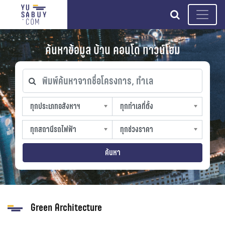
search
ค้นหาข้อมูล บ้าน คอนโด ทาวน์โฮม
พิมพ์ค้นหาจากชื่อโครงการ, ทำเล
ทุกประเภทอสังหาฯ
ทุกทำเลที่ตั้ง
ทุกประเภทอสังหาฯ
ทุกทำเลที่ตั้ง
sproperty
slocation
ทุกสถานีรถไฟฟ้า
ทุกช่วงราคา
ทุกสถานีรถไฟฟ้า
ทุกช่วงราคา
strain-station
sprice
ค้นหา
Green Architecture