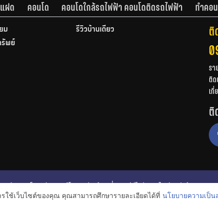
านแฝด
คอนโด
คอนโดใกล้รถไฟฟ้า คอนโดติดรถไฟฟ้า
ทำคอน
ติ
ียม
รีวิวบ้านเดี่ยว
ทรัพย์
0
รา
ติด
เกี
ติ
ก
รีวิวคอนโด
รีวิวทาวน์โฮม
รีวิวบ้านเดี่ยว
วีดีโอรีวิว
ไอเดียแต่งบ้าน
การใช้เว็บไซต์ของคุณ คุณสามารถศึกษารายละเอียดได้ที่
นโยบายความเป็นส
งหาริมทรัพย์
โปรโมชั่นบ้านและคอนโด
โครงการน่าสนใจ