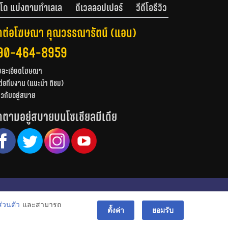
โด แบ่งตามทำเลเล
ดีเวลลอปเปอร์
วีดีโอรีวิว
ดต่อโฆษณา คุณวรรณารัตน์ (แอน)
90-464-8959
ยละเอียดโฆษณา
ต่อทีมงาน (แนะนำ ติชม)
่ยวกับอยู่สบาย
ดตามอยู่สบายบนโซเชียลมีเดีย
© สงวนลิขสิทธิ์ 2556-2564
่วนตัว
และสามารถ
bac
ตั้งค่า
ยอมรับ