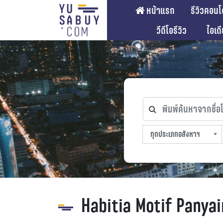
หน้าแรก
รีวิวคอนโ
วีดีโอรีวิว
ไอเด
พิมพ์ค้นหาจากชื่อโคร
ทุกประเภทอสังหาฯ
ทุกทำเลที่ตั้ง
ทุกสถานีรถไฟฟ้า
ทุกช่วงราคา
ทุกประเภทอสังหาฯ
sproperty
Habitia Motif Panyai