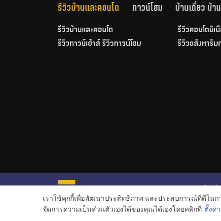
รีวิวบ้านและคอนโด
ทาวน์โฮม
บ้านเดี่ยว บ้
รีวิวบ้านและคอนโด
รีวิวคอนโดมิเน
รีวิวทาวน์เฮ้าส์ รีวิวทาวน์โฮม
รีวิวอสังหาริม
หน้าหลั
เราใช้คุกกี้เพื่อพัฒนาประสิทธิภาพ และประสบการณ์ที่ดีใน
ข่าวอสั
จัดการความเป็นส่วนตัวเองได้ของคุณได้เองโดยคลิกที่
ตั้งค่า