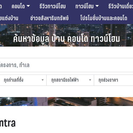
ด
คอนโด
รีวิวทาวน์โฮม
ทาวน์โฮม
รีวิวบ้านเดี่ย
ียแต่งบ้าน
ข่าวอสังหาริมทรัพย์
โปรโมชั่นบ้านและคอนโด
ค้นหาข้อมูล บ้าน คอนโด ทาวน์โฮม
งการ, ทำเล
ทุกทำเลที่ตั้ง
ทุกสถานีรถไฟฟ้า
ทุกช่วงราคา
slocation
strain-station
sprice
ntra