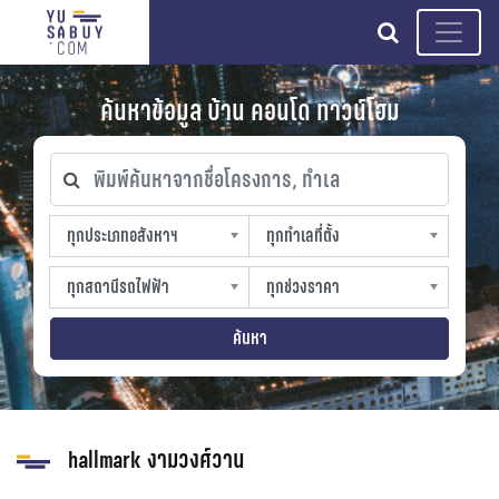
search
ค้นหาข้อมูล บ้าน คอนโด ทาวน์โฮม
พิมพ์ค้นหาจากชื่อโครงการ, ทำเล
ทุกประเภทอสังหาฯ
ทุกทำเลที่ตั้ง
ทุกประเภทอสังหาฯ
ทุกทำเลที่ตั้ง
sproperty
slocation
ทุกสถานีรถไฟฟ้า
ทุกช่วงราคา
ทุกสถานีรถไฟฟ้า
ทุกช่วงราคา
strain-station
sprice
ค้นหา
hallmark งามวงศ์วาน