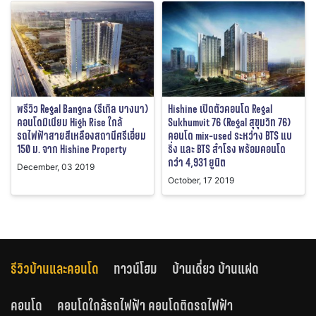
พรีวิว Regal Bangna (รีเกิล บางนา)
Hishine เปิดตัวคอนโด Regal
คอนโดมิเนียม High Rise ใกล้
Sukhumvit 76 (Regal สุขุมวิท 76)
รถไฟฟ้าสายสีเหลืองสถานีศรีเอี่ยม
คอนโด mix-used ระหว่าง BTS แบ
150 ม. จาก Hishine Property
ริ่ง และ BTS สำโรง พร้อมคอนโด
กว่า 4,931 ยูนิต
December, 03 2019
October, 17 2019
รีวิวบ้านและคอนโด
ทาวน์โฮม
บ้านเดี่ยว บ้านแฝด
คอนโด
คอนโดใกล้รถไฟฟ้า คอนโดติดรถไฟฟ้า