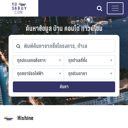
search
ค้นหาข้อมูล บ้าน คอนโด ทาวน์โฮม
พิมพ์ค้นหาจากชื่อโครงการ, ทำเล
ทุกประเภทอสังหาฯ
ทุกทำเลที่ตั้ง
ทุกประเภทอสังหาฯ
ทุกทำเลที่ตั้ง
sproperty
slocation
ทุกสถานีรถไฟฟ้า
ทุกช่วงราคา
ทุกสถานีรถไฟฟ้า
ทุกช่วงราคา
strain-station
sprice
ค้นหา
Hishine