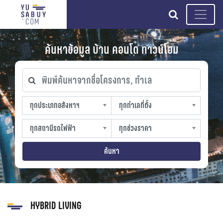
search
ค้นหาข้อมูล บ้าน คอนโด ทาวน์โฮม
พิมพ์ค้นหาจากชื่อโครงการ, ทำเล
ทุกประเภทอสังหาฯ
ทุกทำเลที่ตั้ง
ทุกประเภทอสังหาฯ
ทุกทำเลที่ตั้ง
sproperty
slocation
ทุกสถานีรถไฟฟ้า
ทุกช่วงราคา
ทุกสถานีรถไฟฟ้า
ทุกช่วงราคา
strain-station
sprice
ค้นหา
HYBRID LIVING