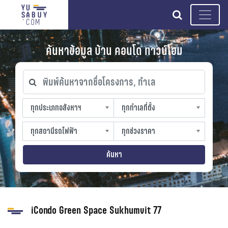
search
ค้นหาข้อมูล บ้าน คอนโด ทาวน์โฮม
พิมพ์ค้นหาจากชื่อโครงการ, ทำเล
ทุกประเภทอสังหาฯ
ทุกทำเลที่ตั้ง
ทุกประเภทอสังหาฯ
ทุกทำเลที่ตั้ง
sproperty
slocation
ทุกสถานีรถไฟฟ้า
ทุกช่วงราคา
ทุกสถานีรถไฟฟ้า
ทุกช่วงราคา
strain-station
sprice
ค้นหา
iCondo Green Space Sukhumvit 77