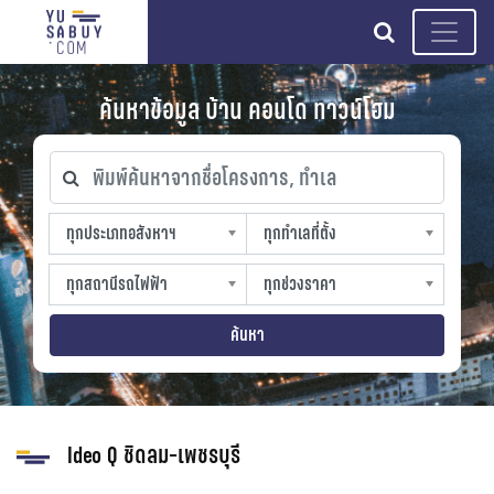
search
ค้นหาข้อมูล บ้าน คอนโด ทาวน์โฮม
พิมพ์ค้นหาจากชื่อโครงการ, ทำเล
ทุกประเภทอสังหาฯ
ทุกทำเลที่ตั้ง
ทุกประเภทอสังหาฯ
ทุกทำเลที่ตั้ง
sproperty
slocation
ทุกสถานีรถไฟฟ้า
ทุกช่วงราคา
ทุกสถานีรถไฟฟ้า
ทุกช่วงราคา
strain-station
sprice
ค้นหา
Ideo Q ชิดลม-เพชรบุรี