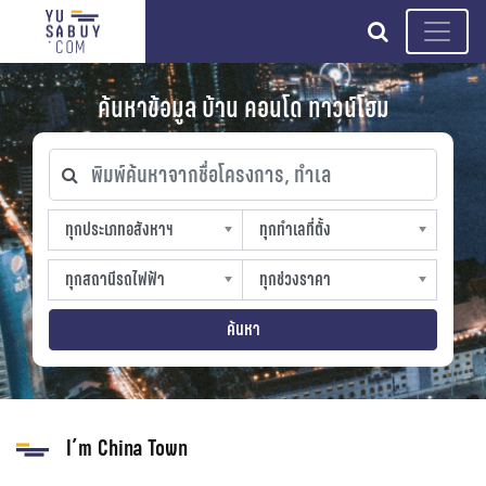
search
ค้นหาข้อมูล บ้าน คอนโด ทาวน์โฮม
พิมพ์ค้นหาจากชื่อโครงการ, ทำเล
ทุกประเภทอสังหาฯ
ทุกทำเลที่ตั้ง
ทุกประเภทอสังหาฯ
ทุกทำเลที่ตั้ง
sproperty
slocation
ทุกสถานีรถไฟฟ้า
ทุกช่วงราคา
ทุกสถานีรถไฟฟ้า
ทุกช่วงราคา
strain-station
sprice
ค้นหา
I’m China Town