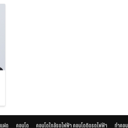
านแฝด
คอนโด
คอนโดใกล้รถไฟฟ้า คอนโดติดรถไฟฟ้า
ทำคอน