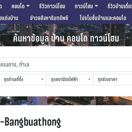
ด
คอนโด
รีวิวทาวน์โฮม
ทาวน์โฮม
รีวิวบ้านเดี่ย
ียแต่งบ้าน
ข่าวอสังหาริมทรัพย์
โปรโมชั่นบ้านและคอนโด
ค้นหาข้อมูล บ้าน คอนโด ทาวน์โฮม
งการ, ทำเล
ทุกทำเลที่ตั้ง
ทุกสถานีรถไฟฟ้า
ทุกช่วงราคา
slocation
strain-station
sprice
t-Bangbuathong