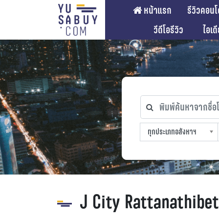
หน้าแรก
รีวิวคอนโ
วีดีโอรีวิว
ไอเด
พิมพ์ค้นหาจากชื่อโคร
ทุกประเภทอสังหาฯ
ทุกทำเลที่ตั้ง
ทุกสถานีรถไฟฟ้า
ทุกช่วงราคา
ทุกประเภทอสังหาฯ
sproperty
J City Rattanathibe