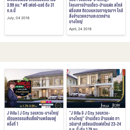
3.99 ลบ.* ฟรี เฟอร์+แอร์ ถึง 31
โครงการบ้านเดี่ยว-บ้านแฝด สไตล์
ก.ค.นี้
ฝรั่งเศส ติดวงแหวนกาญจนาฯ ใกล้
สิ่งอำนวยความสะดวกย่าน
July, 04 2018
บางใหญ่
April, 24 2018
J Villa | J City วงแหวน-บางใหญ่
“J Villa & J City วงแหวน-
เปิดมหกรรมสินเชื่อบ้านพร้อมอยู่
บางใหญ่” บ้านเดี่ยว บ้านแฝด ทา
ครั้งที่ 1
วน์เฮาส์ เตรียมเปิดเฟสใหม่ 23-24
ก.ย. นี้ เริ่ม 1.79 ลบ.