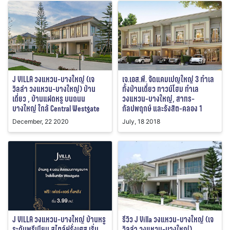
J VILLA วงแหวน-บางใหญ่ (เจ
เจ.เอส.พี. จัดแคมเปญใหญ่ 3 ทำเล
วิลล่า วงแหวน-บางใหญ่) บ้าน
ทั้งบ้านเดี่ยว ทาวน์โฮม ทำเล
เดี่ยว , บ้านแฝดหรู บนถนน
วงแหวน-บางใหญ่, สาทร-
บางใหญ่ ใกล้ Central Westgate
กัลปพฤกษ์ และรังสิต-คลอง 1
December, 22 2020
July, 18 2018
J VILLA วงแหวน-บางใหญ่ บ้านหรู
รีวิว J Villa วงแหวน-บางใหญ่ (เจ
ระดับพรีเมียม สไตล์ฝรั่งเศส เริ่ม
วิลล่า วงแหวน-บางใหญ่)