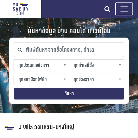
search
ค้นหาข้อมูล บ้าน คอนโด ทาวน์โฮม
พิมพ์ค้นหาจากชื่อโครงการ, ทำเล
ทุกประเภทอสังหาฯ
ทุกทำเลที่ตั้ง
ทุกประเภทอสังหาฯ
ทุกทำเลที่ตั้ง
sproperty
slocation
ทุกสถานีรถไฟฟ้า
ทุกช่วงราคา
ทุกสถานีรถไฟฟ้า
ทุกช่วงราคา
strain-station
sprice
ค้นหา
J Villa วงแหวน-บางใหญ่