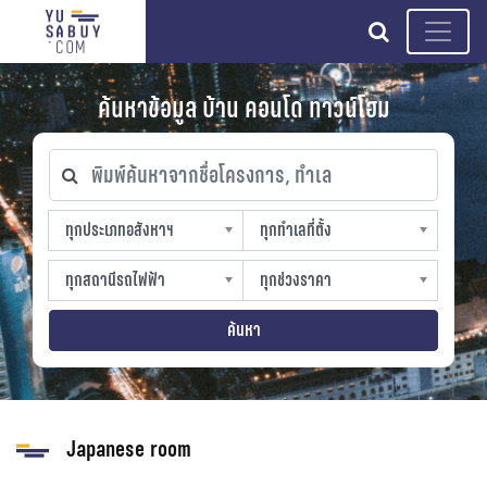
search
ค้นหาข้อมูล บ้าน คอนโด ทาวน์โฮม
พิมพ์ค้นหาจากชื่อโครงการ, ทำเล
ทุกประเภทอสังหาฯ
ทุกทำเลที่ตั้ง
ทุกประเภทอสังหาฯ
ทุกทำเลที่ตั้ง
sproperty
slocation
ทุกสถานีรถไฟฟ้า
ทุกช่วงราคา
ทุกสถานีรถไฟฟ้า
ทุกช่วงราคา
strain-station
sprice
ค้นหา
Japanese room