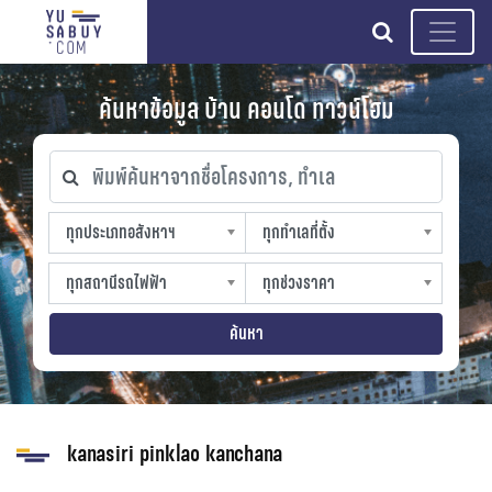
search
ค้นหาข้อมูล บ้าน คอนโด ทาวน์โฮม
พิมพ์ค้นหาจากชื่อโครงการ, ทำเล
ทุกประเภทอสังหาฯ
ทุกทำเลที่ตั้ง
ทุกประเภทอสังหาฯ
ทุกทำเลที่ตั้ง
sproperty
slocation
ทุกสถานีรถไฟฟ้า
ทุกช่วงราคา
ทุกสถานีรถไฟฟ้า
ทุกช่วงราคา
strain-station
sprice
ค้นหา
kanasiri pinklao kanchana