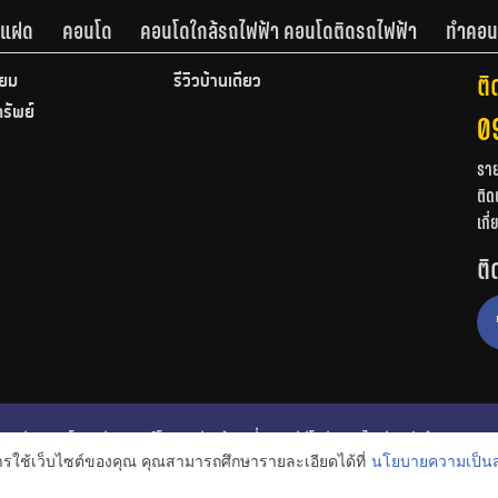
านแฝด
คอนโด
คอนโดใกล้รถไฟฟ้า คอนโดติดรถไฟฟ้า
ทำคอน
ติ
ียม
รีวิวบ้านเดี่ยว
ทรัพย์
0
รา
ติด
เกี
ติ
ก
รีวิวคอนโด
รีวิวทาวน์โฮม
รีวิวบ้านเดี่ยว
วีดีโอรีวิว
ไอเดียแต่งบ้าน
การใช้เว็บไซต์ของคุณ คุณสามารถศึกษารายละเอียดได้ที่
นโยบายความเป็นส
งหาริมทรัพย์
โปรโมชั่นบ้านและคอนโด
โครงการน่าสนใจ