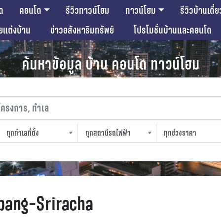
ด
คอนโด
รีวิวทาวน์โฮม
ทาวน์โฮม
รีวิวบ้านเดี่ย
ียแต่งบ้าน
ข่าวอสังหาริมทรัพย์
โปรโมชั่นบ้านและคอนโด
ค้นหาข้อมูล บ้าน คอนโด ทาวน์โฮม
งการ, ทำเล
ทุกทำเลที่ตั้ง
ทุกสถานีรถไฟฟ้า
ทุกช่วงราคา
slocation
strain-station
sprice
bang-Sriracha