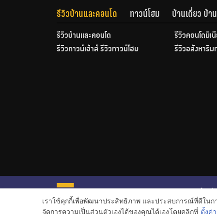
รีวิวบ้านและคอนโด
ทาวน์โฮม
บ้านเดี่ยว บ้
รีวิวบ้านและคอนโด
รีวิวคอนโดมิเน
รีวิวทาวน์เฮ้าส์ รีวิวทาวน์โฮม
รีวิวอสังหาริม
หน้าหลั
เราใช้คุกกี้เพื่อพัฒนาประสิทธิภาพ และประสบการณ์ที่ดีใน
ข่าวอสั
จัดการความเป็นส่วนตัวเองได้ของคุณได้เองโดยคลิกที่
ตั้งค่า