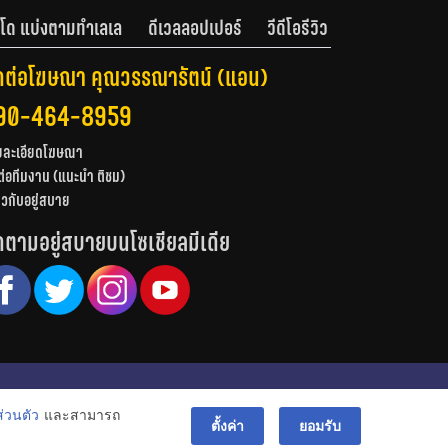
โด แบ่งตามทำเลเล
ดีเวลลอปเปอร์
วีดีโอรีวิว
ดต่อโฆษณา คุณวรรณารัตน์ (แอน)
90-464-8959
ยละเอียดโฆษณา
ต่อทีมงาน (แนะนำ ติชม)
่ยวกับอยู่สบาย
ดตามอยู่สบายบนโซเชียลมีเดีย
© สงวนลิขสิทธิ์ 2556-2564
่วนตัว
และสามารถ
bac
ตั้งค่า
ยอมรับ