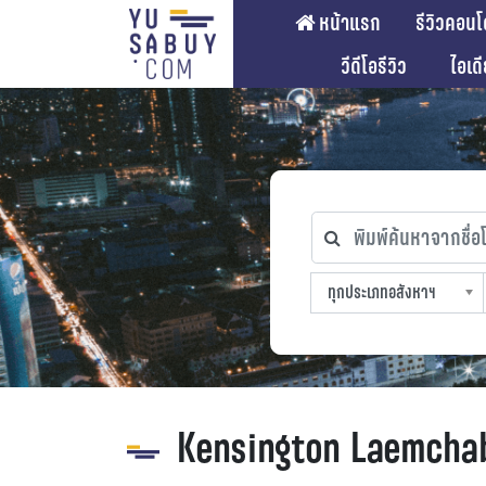
หน้าแรก
รีวิวคอนโ
วีดีโอรีวิว
ไอเด
พิมพ์ค้นหาจากชื่อโคร
ทุกประเภทอสังหาฯ
ทุกทำเลที่ตั้ง
ทุกสถานีรถไฟฟ้า
ทุกช่วงราคา
ทุกประเภทอสังหาฯ
sproperty
Kensington Laemcha