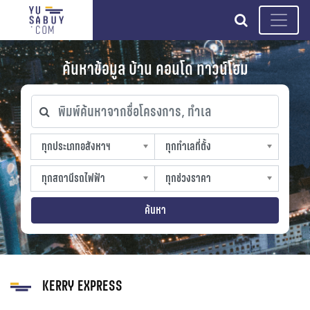
search
ค้นหาข้อมูล บ้าน คอนโด ทาวน์โฮม
พิมพ์ค้นหาจากชื่อโครงการ, ทำเล
ทุกประเภทอสังหาฯ
ทุกทำเลที่ตั้ง
ทุกประเภทอสังหาฯ
ทุกทำเลที่ตั้ง
sproperty
slocation
ทุกสถานีรถไฟฟ้า
ทุกช่วงราคา
ทุกสถานีรถไฟฟ้า
ทุกช่วงราคา
strain-station
sprice
ค้นหา
KERRY EXPRESS