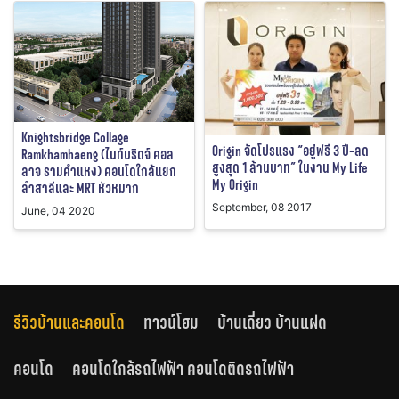
Knightsbridge Collage
Origin จัดโปรแรง “อยู่ฟรี 3 ปี-ลด
Ramkhamhaeng (ไนท์บริดจ์ คอล
สูงสุด 1 ล้านบาท” ในงาน My Life
ลาจ รามคำแหง) คอนโดใกล้แยก
My Origin
ลำสาลีและ MRT หัวหมาก
September, 08 2017
June, 04 2020
รีวิวบ้านและคอนโด
ทาวน์โฮม
บ้านเดี่ยว บ้านแฝด
คอนโด
คอนโดใกล้รถไฟฟ้า คอนโดติดรถไฟฟ้า