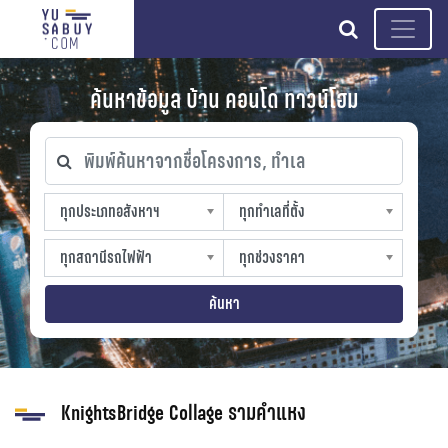
search
ค้นหาข้อมูล บ้าน คอนโด ทาวน์โฮม
พิมพ์ค้นหาจากชื่อโครงการ, ทำเล
ทุกประเภทอสังหาฯ
ทุกทำเลที่ตั้ง
ทุกประเภทอสังหาฯ
ทุกทำเลที่ตั้ง
sproperty
slocation
ทุกสถานีรถไฟฟ้า
ทุกช่วงราคา
ทุกสถานีรถไฟฟ้า
ทุกช่วงราคา
strain-station
sprice
ค้นหา
KnightsBridge Collage รามคำแหง