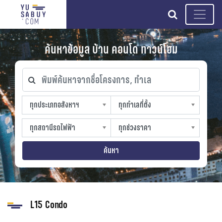
search
ค้นหาข้อมูล บ้าน คอนโด ทาวน์โฮม
พิมพ์ค้นหาจากชื่อโครงการ, ทำเล
ทุกประเภทอสังหาฯ
ทุกทำเลที่ตั้ง
ทุกประเภทอสังหาฯ
ทุกทำเลที่ตั้ง
sproperty
slocation
ทุกสถานีรถไฟฟ้า
ทุกช่วงราคา
ทุกสถานีรถไฟฟ้า
ทุกช่วงราคา
strain-station
sprice
ค้นหา
L15 Condo