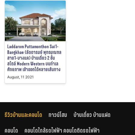
Laddarom Puttamonthon Sai1-
Bangkhae (ลัดดารมย์ พุทธมณฑล
สาย1-บางแค) บ้านเดี่ยว 2 ชั้น
สไตล์ Modern Western บนทำเล
ศักยภาพ เข้าออกได้หลายเส้นทาง
August, 11 2021
รีวิวบ้านและคอนโด
ทาวน์โฮม
บ้านเดี่ยว บ้านแฝด
คอนโด
คอนโดใกล้รถไฟฟ้า คอนโดติดรถไฟฟ้า