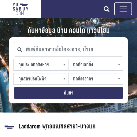
search
ค้นหาข้อมูล บ้าน คอนโด ทาวน์โฮม
พิมพ์ค้นหาจากชื่อโครงการ, ทำเล
ทุกประเภทอสังหาฯ
ทุกทำเลที่ตั้ง
ทุกประเภทอสังหาฯ
ทุกทำเลที่ตั้ง
sproperty
slocation
ทุกสถานีรถไฟฟ้า
ทุกช่วงราคา
ทุกสถานีรถไฟฟ้า
ทุกช่วงราคา
strain-station
sprice
ค้นหา
Laddarom พุทธมณฑลสาย1-บางแค