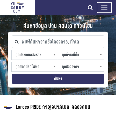
search
ค้นหาข้อมูล บ้าน คอนโด ทาวน์โฮม
พิมพ์ค้นหาจากชื่อโครงการ, ทำเล
ทุกประเภทอสังหาฯ
ทุกทำเลที่ตั้ง
ทุกประเภทอสังหาฯ
ทุกทำเลที่ตั้ง
sproperty
slocation
ทุกสถานีรถไฟฟ้า
ทุกช่วงราคา
ทุกสถานีรถไฟฟ้า
ทุกช่วงราคา
strain-station
sprice
ค้นหา
Lanceo PRIDE กาญจนาภิเษก-คลองถนน