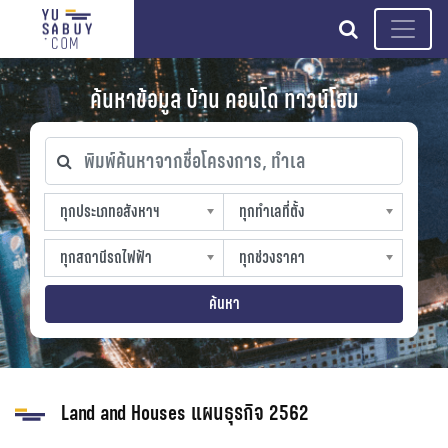
search
ค้นหาข้อมูล บ้าน คอนโด ทาวน์โฮม
พิมพ์ค้นหาจากชื่อโครงการ, ทำเล
ทุกประเภทอสังหาฯ
ทุกทำเลที่ตั้ง
ทุกประเภทอสังหาฯ
ทุกทำเลที่ตั้ง
sproperty
slocation
ทุกสถานีรถไฟฟ้า
ทุกช่วงราคา
ทุกสถานีรถไฟฟ้า
ทุกช่วงราคา
strain-station
sprice
ค้นหา
Land and Houses แผนธุรกิจ 2562