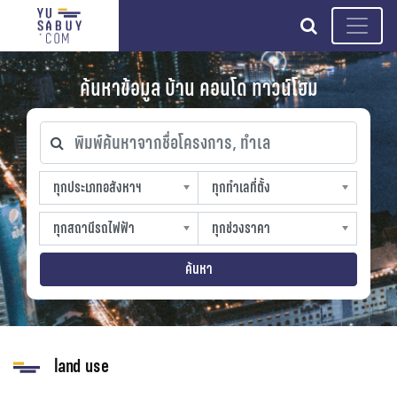
search
ค้นหาข้อมูล บ้าน คอนโด ทาวน์โฮม
พิมพ์ค้นหาจากชื่อโครงการ, ทำเล
ทุกประเภทอสังหาฯ
ทุกทำเลที่ตั้ง
ทุกประเภทอสังหาฯ
ทุกทำเลที่ตั้ง
sproperty
slocation
ทุกสถานีรถไฟฟ้า
ทุกช่วงราคา
ทุกสถานีรถไฟฟ้า
ทุกช่วงราคา
strain-station
sprice
ค้นหา
land use