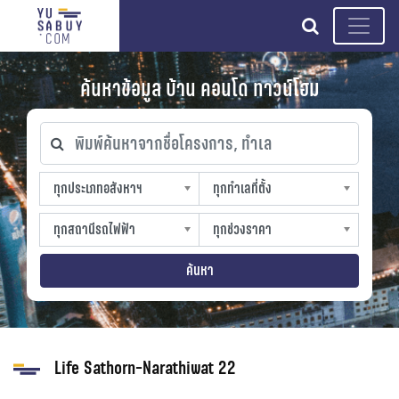
search
ค้นหาข้อมูล บ้าน คอนโด ทาวน์โฮม
พิมพ์ค้นหาจากชื่อโครงการ, ทำเล
ทุกประเภทอสังหาฯ
ทุกทำเลที่ตั้ง
ทุกประเภทอสังหาฯ
ทุกทำเลที่ตั้ง
sproperty
slocation
ทุกสถานีรถไฟฟ้า
ทุกช่วงราคา
ทุกสถานีรถไฟฟ้า
ทุกช่วงราคา
strain-station
sprice
ค้นหา
Life Sathorn-Narathiwat 22