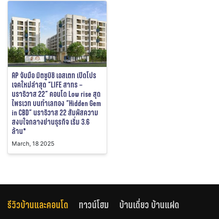
AP จับมือ มิตซูบิชิ เอสเตท เปิดโปร
เจคใหม่ล่าสุด “LIFE สาทร –
นราธิวาส 22” คอนโด Low rise สุด
ไพรเวท บนทำเลทอง “Hidden Gem
in CBD” นราธิวาส 22 สัมผัสความ
สงบใจกลางย่านธุรกิจ เริ่ม 3.6
ล้าน*
March, 18 2025
รีวิวบ้านและคอนโด
ทาวน์โฮม
บ้านเดี่ยว บ้านแฝด