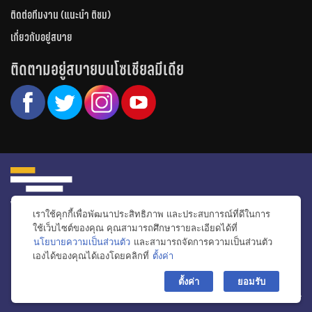
ติดต่อทีมงาน (แนะนำ ติชม)
เกี่ยวกับอยู่สบาย
ติดตามอยู่สบายบนโซเชียลมีเดีย
เราใช้คุกกี้เพื่อพัฒนาประสิทธิภาพ และประสบการณ์ที่ดีในการ
หน้าหลัก
รีวิวคอนโด
รีวิวทาวน์โฮม
รีวิวบ้านเดี่ยว
วีดีโอรีวิว
ใช้เว็บไซต์ของคุณ คุณสามารถศึกษารายละเอียดได้ที่
นโยบายความเป็นส่วนตัว
และสามารถจัดการความเป็นส่วนตัว
ไอเดียแต่งบ้าน
ข่าวอสังหาริมทรัพย์
โปรโมชั่นบ้านและคอนโด
เองได้ของคุณได้เองโดยคลิกที่
ตั้งค่า
โครงการน่าสนใจ
bac
ตั้งค่า
ยอมรับ
© สงวนลิขสิทธิ์ 2556-2564