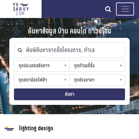
search
ค้นหาข้อมูล บ้าน คอนโด ทาวน์โฮม
พิมพ์ค้นหาจากชื่อโครงการ, ทำเล
ทุกประเภทอสังหาฯ
ทุกทำเลที่ตั้ง
ทุกประเภทอสังหาฯ
ทุกทำเลที่ตั้ง
sproperty
slocation
ทุกสถานีรถไฟฟ้า
ทุกช่วงราคา
ทุกสถานีรถไฟฟ้า
ทุกช่วงราคา
strain-station
sprice
ค้นหา
lighting design